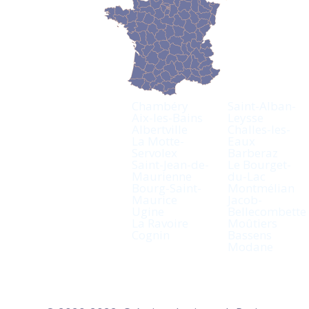
Chambéry
Saint-Alban-
Aix-les-Bains
Leysse
Albertville
Challes-les-
La Motte-
Eaux
Servolex
Barberaz
Saint-Jean-de-
Le Bourget-
Maurienne
du-Lac
Bourg-Saint-
Montmélian
Maurice
Jacob-
Ugine
Bellecombette
La Ravoire
Moûtiers
Cognin
Bassens
Modane