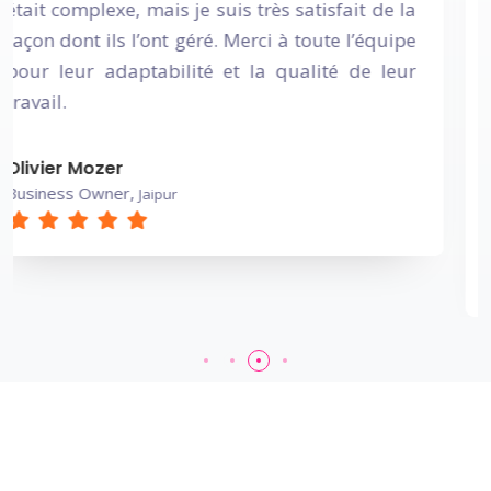
la
succès. Bien qu'il ait fallu plusieurs étapes
pe
nous sommes désormais ravis du résultat ! L
ur
communication avec leur équipe a ét
exemplaire, rapide et efficace. Le portai
continue d'évoluer et nous nous préparons 
élargir notre marché au-delà de Belley .
Smartkine
Amory