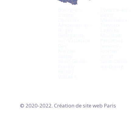
Bourg-en-
Divonne-les-
Bresse
Bains
Oyonnax
Meximieux
Ambérieu-en-
Trévoux
Bugey
Lagnieu
Bellegarde-
Montluel
sur-Valserine
Péronnas
Gex
Jassans-
Miribel
Riottier
Belley
Viriat
Saint-Genis-
Saint-Denis-
Pouilly
lès-Bourg
Ferney-
Voltaire
© 2020-2022. Création de site web
Paris