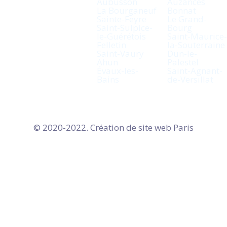
Aubusson
Auzances
La Bourganeuf
Bonnat
Sainte-Feyre
Le Grand-
Saint-Sulpice-
Bourg
le-Guérétois
Saint-Maurice-
Felletin
la-Souterraine
Saint-Vaury
Dun-le-
Ahun
Palestel
Évaux-les-
Saint-Agnant-
Bains
de-Versillat
© 2020-2022. Création de site web
Paris