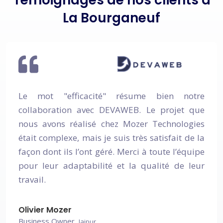
La Bourganeuf
 "efficacité" résume bien notre
Nous avo
ration avec DEVAWEB. Le projet que
recherc
ons réalisé chez Mozer Technologies
DEVAWEB 
plexe, mais je suis très satisfait de la
succès. 
t ils l’ont géré. Merci à toute l’équipe
nous som
r adaptabilité et la qualité de leur
communi
exemplai
continue
élargi
Mozer
Bourgane
 Owner,
Jaipur